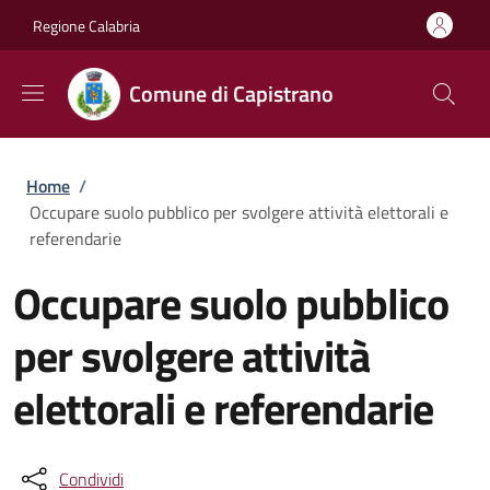
Salta al contenuto principale
Skip to footer content
Regione Calabria
Comune di Capistrano
Briciole di pane
Home
/
Occupare suolo pubblico per svolgere attività elettorali e
referendarie
Occupare suolo pubblico
per svolgere attività
elettorali e referendarie
Condividi