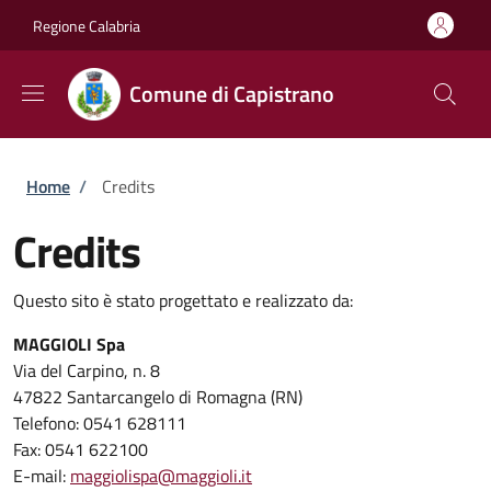
Salta al contenuto principale
Skip to footer content
Regione Calabria
Comune di Capistrano
Briciole di pane
Home
/
Credits
Credits
Questo sito è stato progettato e realizzato da:
MAGGIOLI Spa
Via del Carpino, n. 8
47822 Santarcangelo di Romagna (RN)
Telefono: 0541 628111
Fax: 0541 622100
E-mail:
maggiolispa@maggioli.it