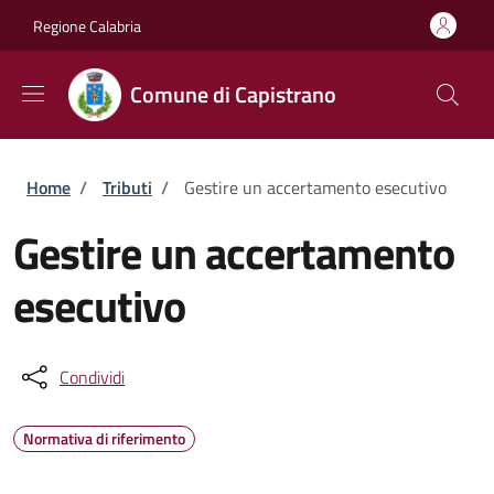
Salta al contenuto principale
Skip to footer content
Regione Calabria
Comune di Capistrano
Briciole di pane
Home
/
Tributi
/
Gestire un accertamento esecutivo
Gestire un accertamento
esecutivo
Condividi
Normativa di riferimento