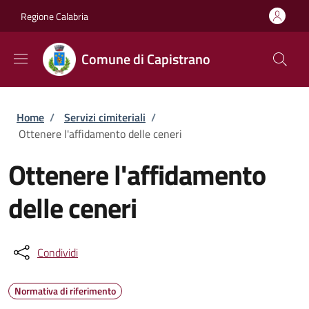
Salta al contenuto principale
Skip to footer content
Regione Calabria
Comune di Capistrano
Briciole di pane
Home
/
Servizi cimiteriali
/
Ottenere l'affidamento delle ceneri
Ottenere l'affidamento
delle ceneri
Condividi
Normativa di riferimento