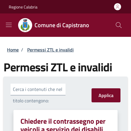
Salta al contenuto principale
Skip to footer content
Regione Calabria
Comune di Capistrano
Briciole di pane
Home
/
Permessi ZTL e invalidi
Permessi ZTL e invalidi
Cerca i contenuti che nel
titolo contengono:
Chiedere il contrassegno per
veicoli a servizio dei disabili