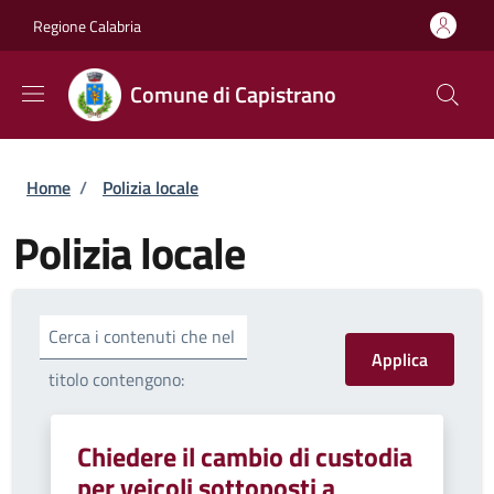
Salta al contenuto principale
Skip to footer content
Regione Calabria
Comune di Capistrano
Briciole di pane
Home
/
Polizia locale
Polizia locale
Cerca i contenuti che nel
titolo contengono:
Chiedere il cambio di custodia
per veicoli sottoposti a