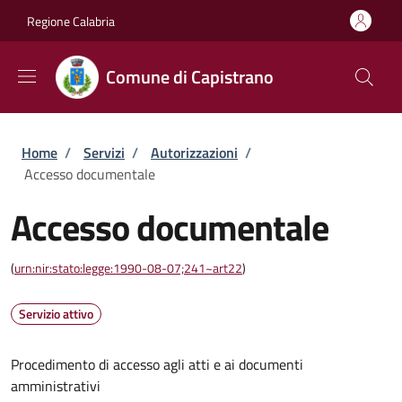
Salta al contenuto principale
Skip to footer content
Regione Calabria
Comune di Capistrano
Briciole di pane
Home
/
Servizi
/
Autorizzazioni
/
Accesso documentale
Accesso documentale
(
urn:nir:stato:legge:1990-08-07;241~art22
)
Servizio attivo
Procedimento di accesso agli atti e ai documenti
amministrativi