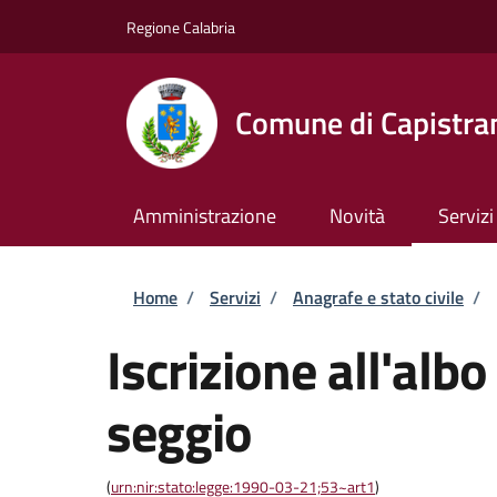
Salta al contenuto principale
Skip to footer content
Regione Calabria
Comune di Capistra
Amministrazione
Novità
Servizi
Briciole di pane
Home
/
Servizi
/
Anagrafe e stato civile
/
Iscrizione all'albo
seggio
(
urn:nir:stato:legge:1990-03-21;53~art1
)