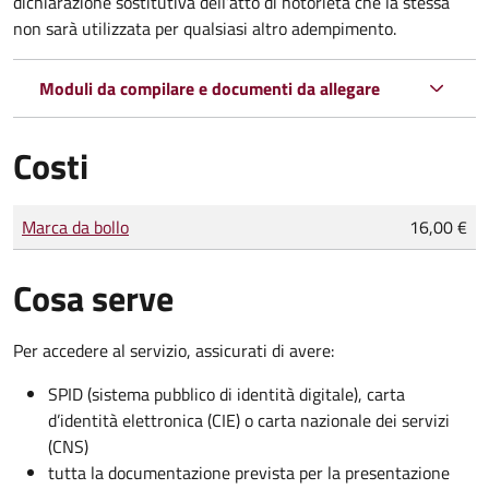
dichiarazione sostitutiva dell’atto di notorietà che la stessa
non sarà utilizzata per qualsiasi altro adempimento.
Moduli da compilare e documenti da allegare
Costi
Tipo di pagamento
Importo
Marca da bollo
16,00 €
Cosa serve
Per accedere al servizio, assicurati di avere:
SPID (sistema pubblico di identità digitale), carta
d’identità elettronica (CIE) o carta nazionale dei servizi
(CNS)
tutta la documentazione prevista per la presentazione