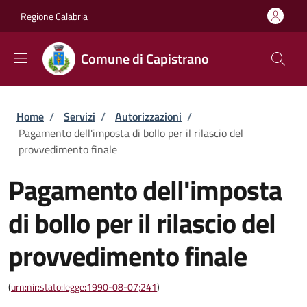
Salta al contenuto principale
Skip to footer content
Regione Calabria
Comune di Capistrano
Briciole di pane
Home
/
Servizi
/
Autorizzazioni
/
Pagamento dell'imposta di bollo per il rilascio del
provvedimento finale
Pagamento dell'imposta
di bollo per il rilascio del
provvedimento finale
(
urn:nir:stato:legge:1990-08-07;241
)