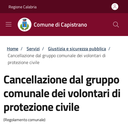
Salta al contenuto principale
Skip to footer content
Regione Calabria
Comune di Capistrano
Briciole di pane
Home
/
Servizi
/
Giustizia e sicurezza pubblica
/
Cancellazione dal gruppo comunale dei volontari di
protezione civile
Cancellazione dal gruppo
comunale dei volontari di
protezione civile
(Regolamento comunale)