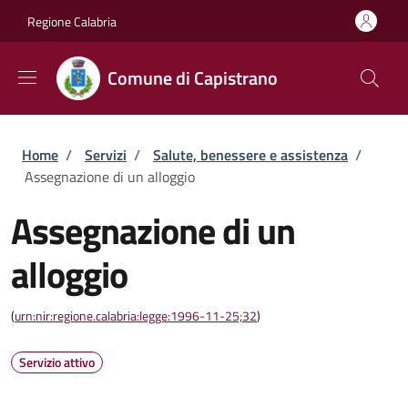
Salta al contenuto principale
Skip to footer content
Regione Calabria
Comune di Capistrano
Briciole di pane
Home
/
Servizi
/
Salute, benessere e assistenza
/
Assegnazione di un alloggio
Assegnazione di un
alloggio
(
urn:nir:regione.calabria:legge:1996-11-25;32
)
Servizio attivo