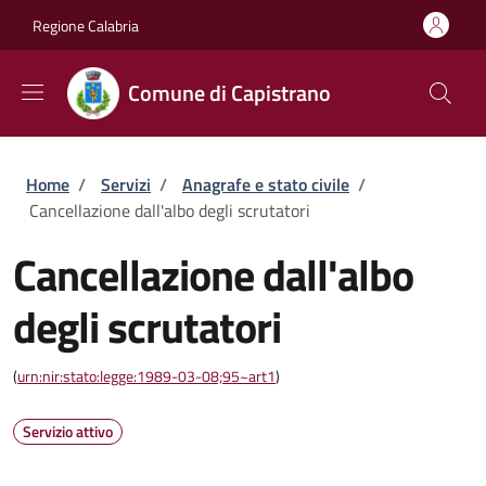
Salta al contenuto principale
Skip to footer content
Regione Calabria
Comune di Capistrano
Briciole di pane
Home
/
Servizi
/
Anagrafe e stato civile
/
Cancellazione dall'albo degli scrutatori
Cancellazione dall'albo
degli scrutatori
(
urn:nir:stato:legge:1989-03-08;95~art1
)
Servizio attivo