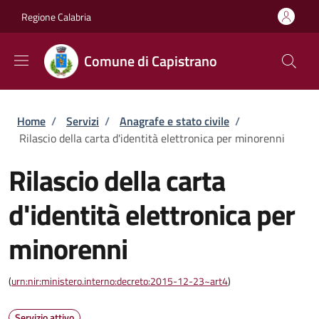
Salta al contenuto principale
Skip to footer content
Regione Calabria
Comune di Capistrano
Briciole di pane
Home
/
Servizi
/
Anagrafe e stato civile
/
Rilascio della carta d'identità elettronica per minorenni
Rilascio della carta
d'identità elettronica per
minorenni
(
urn:nir:ministero.interno:decreto:2015-12-23~art4
)
Servizio attivo