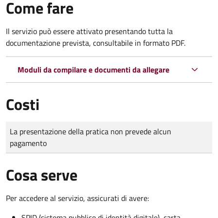
Come fare
Il servizio può essere attivato presentando tutta la
documentazione prevista, consultabile in formato PDF.
Moduli da compilare e documenti da allegare
Costi
Tipo di pagamento
Importo
La presentazione della pratica non prevede alcun
pagamento
Cosa serve
Per accedere al servizio, assicurati di avere:
SPID (sistema pubblico di identità digitale), carta