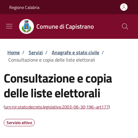
Salta al contenuto principale
Skip to footer content
Regione Calabria
Comune di Capistrano
Briciole di pane
Home
/
Servizi
/
Anagrafe e stato civile
/
Consultazione e copia delle liste elettorali
Consultazione e copia
delle liste elettorali
(
urn:nir:stato:decreto.legislativo:2003-06-30;196~art177
)
Servizio attivo