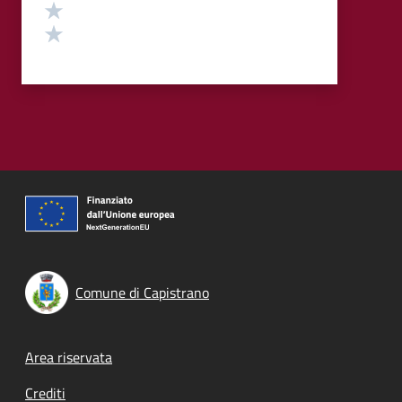
Valuta 2 stelle su 5
Valuta 1 stelle su 5
Comune di Capistrano
Footer menu
Area riservata
Crediti