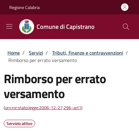
Salta al contenuto principale
Skip to footer content
Regione Calabria
Comune di Capistrano
Briciole di pane
Home
/
Servizi
/
Tributi, finanze e contravvenzioni
/
Rimborso per errato versamento
Rimborso per errato
versamento
(
urn:nir:stato:legge:2006-12-27;296~art1
)
Servizio attivo