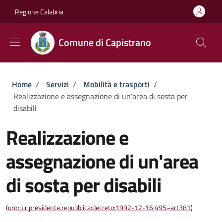
Salta al contenuto principale
Skip to footer content
Regione Calabria
Comune di Capistrano
Briciole di pane
Home
/
Servizi
/
Mobilità e trasporti
/
Realizzazione e assegnazione di un'area di sosta per
disabili
Realizzazione e
assegnazione di un'area
di sosta per disabili
(
urn:nir:presidente.repubblica:decreto:1992-12-16;495~art381
)