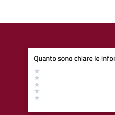
Quanto sono chiare le info
Valutazione
Valuta 5 stelle su 5
Valuta 4 stelle su 5
Valuta 3 stelle su 5
Valuta 2 stelle su 5
Valuta 1 stelle su 5