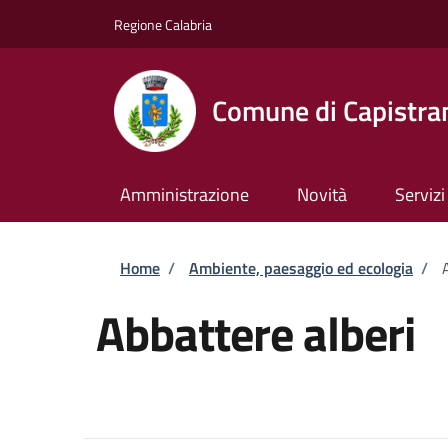
Salta al contenuto principale
Skip to footer content
Regione Calabria
Comune di Capistra
Amministrazione
Novità
Servizi
Briciole di pane
Home
/
Ambiente, paesaggio ed ecologia
/
Abbattere alberi