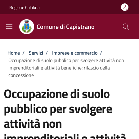
Salta al contenuto principale
Skip to footer content
Regione Calabria
Comune di Capistrano
Briciole di pane
Home
/
Servizi
/
Imprese e commercio
/
Occupazione di suolo pubblico per svolgere attività non
imprenditoriali e attività benefiche: rilascio della
concessione
Occupazione di suolo
pubblico per svolgere
attività non
imprenditoriali e attività