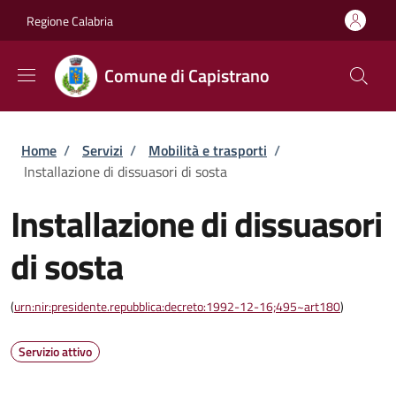
Salta al contenuto principale
Skip to footer content
Regione Calabria
Comune di Capistrano
Briciole di pane
Home
/
Servizi
/
Mobilità e trasporti
/
Installazione di dissuasori di sosta
Installazione di dissuasori
di sosta
(
urn:nir:presidente.repubblica:decreto:1992-12-16;495~art180
)
Servizio attivo