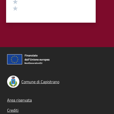
Valuta 2 stelle su 5
Valuta 1 stelle su 5
Comune di Capistrano
Footer menu
Area riservata
Crediti